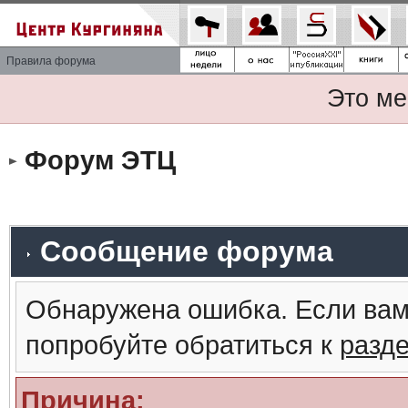
Правила форума
Это ме
Форум ЭТЦ
Сообщение форума
Обнаружена ошибка. Если вам
попробуйте обратиться к
разд
Причина: