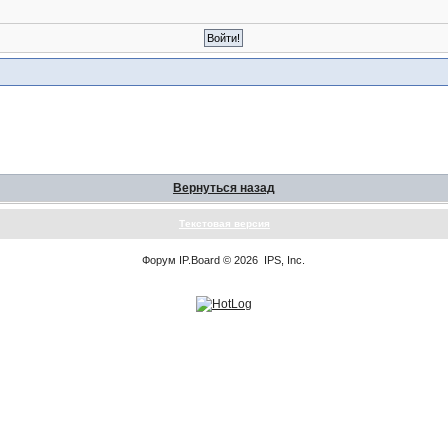
Вернуться назад
Текстовая версия
Форум
IP.Board
© 2026
IPS, Inc
.