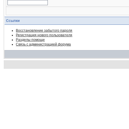
Ссылки
Восстановление забытого пароля
Регистрация нового пользователя
Разделы помощи
Связь с администрацией форума