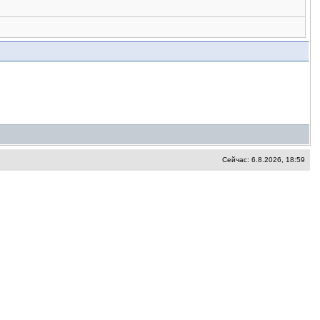
Сейчас: 6.8.2026, 18:59