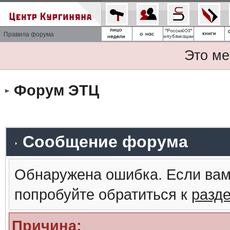
Правила форума
Это ме
Форум ЭТЦ
Сообщение форума
Обнаружена ошибка. Если вам
попробуйте обратиться к
разд
Причина: