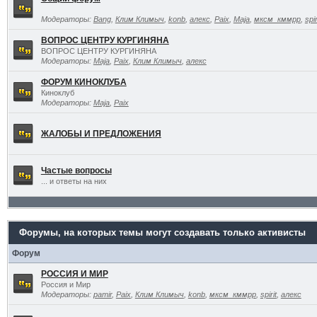
Модераторы:
Bang
,
Клим Климыч
,
konb
,
алекс
,
Paix
,
Maja
,
мксм_кммрр
,
spir
ВОПРОС ЦЕНТРУ КУРГИНЯНА
ВОПРОС ЦЕНТРУ КУРГИНЯНА
Модераторы:
Maja
,
Paix
,
Клим Климыч
,
алекс
ФОРУМ КИНОКЛУБА
Киноклуб
Модераторы:
Maja
,
Paix
ЖАЛОБЫ И ПРЕДЛОЖЕНИЯ
Частые вопросы
... и ответы на них
Форумы, на которых темы могут создавать только активисты
Форум
РОССИЯ И МИР
Россия и Мир
Модераторы:
pamir
,
Paix
,
Клим Климыч
,
konb
,
мксм_кммрр
,
spirit
,
алекс