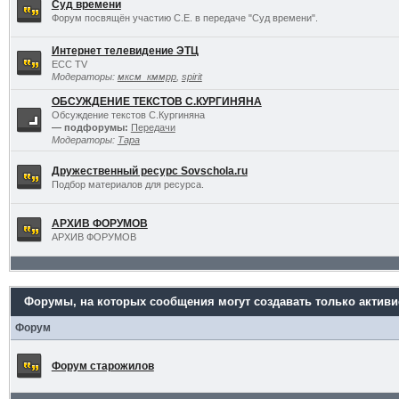
Суд времени
Форум посвящён участию С.Е. в передаче "Суд времени".
Интернет телевидение ЭТЦ
ECC TV
Модераторы:
мксм_кммрр
,
spirit
ОБСУЖДЕНИЕ ТЕКСТОВ С.КУРГИНЯНА
Обсуждение текстов С.Кургиняна
— подфорумы:
Передачи
Модераторы:
Тара
Дружественный ресурс Sovschola.ru
Подбор материалов для ресурса.
АРХИВ ФОРУМОВ
АРХИВ ФОРУМОВ
Форумы, на которых сообщения могут создавать только актив
Форум
Форум старожилов