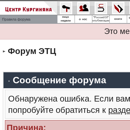
Правила форума
Это ме
Форум ЭТЦ
Сообщение форума
Обнаружена ошибка. Если вам
попробуйте обратиться к
разд
Причина: