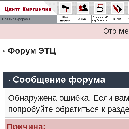
Правила форума
Это ме
Форум ЭТЦ
Сообщение форума
Обнаружена ошибка. Если вам
попробуйте обратиться к
разд
Причина: