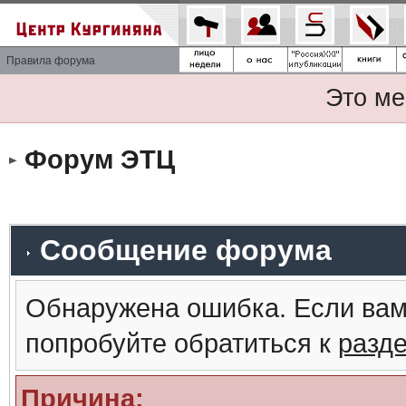
Правила форума
Это ме
Форум ЭТЦ
Сообщение форума
Обнаружена ошибка. Если вам
попробуйте обратиться к
разд
Причина: