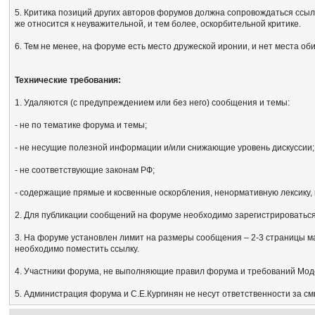
5. Критика позиций других авторов форумов должна сопровождаться ссыл
же относится к неуважительной, и тем более, оскорбительной критике.
6. Тем не менее, на форуме есть место дружеской иронии, и нет места об
Технические требования:
1. Удаляются (с предупреждением или без него) сообщения и темы:
- не по тематике форума и темы;
- не несущие полезной информации и/или снижающие уровень дискуссии;
- не соответствующие законам РФ;
- содержащие прямые и косвенные оскорбления, ненормативную лексику, 
2. Для публикации сообщений на форуме необходимо зарегистрироваться, 
3. На форуме установлен лимит на размеры сообщения – 2-3 страницы м
необходимо поместить ссылку.
4. Участники форума, не выполняющие правил форума и требований Мод
5. Администрация форума и С.Е.Кургинян не несут ответственности за с