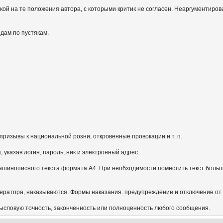
кой на те положения автора, с которыми критик не согласен. Неаргументиров
идам по пустякам.
призывы к национальной розни, откровенные провокации и т. п.
указав логин, пароль, ник и электронный адрес.
ашинописного текста формата А4. При необходимости поместить текст больш
ератора, наказываются. Формы наказания: предупреждение и отключение от
мысловую точность, законченность или полноценность любого сообщения.