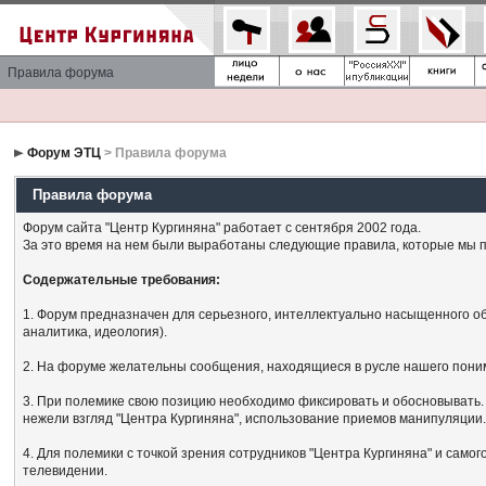
Правила форума
Форум ЭТЦ
> Правила форума
Правила форума
Форум сайта "Центр Кургиняна" работает с сентября 2002 года.
За это время на нем были выработаны следующие правила, которые мы п
Содержательные требования:
1. Форум предназначен для серьезного, интеллектуально насыщенного об
аналитика, идеология).
2. На форуме желательны сообщения, находящиеся в русле нашего поним
3. При полемике свою позицию необходимо фиксировать и обосновывать. 
нежели взгляд "Центра Кургиняна", использование приемов манипуляции
4. Для полемики с точкой зрения сотрудников "Центра Кургиняна" и сам
телевидении.