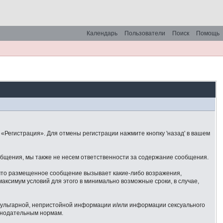
Календарь
Пользователи
Поиск
Помощь
«Регистрация». Для отмены регистрации нажмите кнопку 'назад' в вашем
общения, мы также не несем ответственности за содержание сообщения.
 что размещенное сообщение вызывает какие-либо возражения,
аксимум условий для этого в минимально возможные сроки, в случае,
 вульгарной, непристойной информации и/или информации сексуального
онодательным нормам.