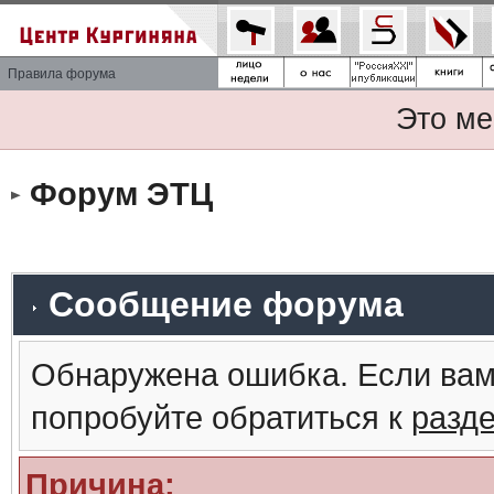
Правила форума
Это ме
Форум ЭТЦ
Сообщение форума
Обнаружена ошибка. Если вам
попробуйте обратиться к
разд
Причина: