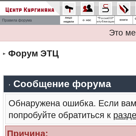
Правила форума
Это ме
Форум ЭТЦ
Сообщение форума
Обнаружена ошибка. Если вам
попробуйте обратиться к
разд
Причина: