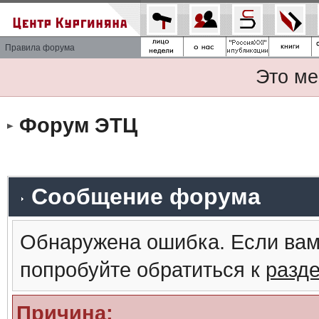
Правила форума
Это ме
Форум ЭТЦ
Сообщение форума
Обнаружена ошибка. Если вам
попробуйте обратиться к
разд
Причина: