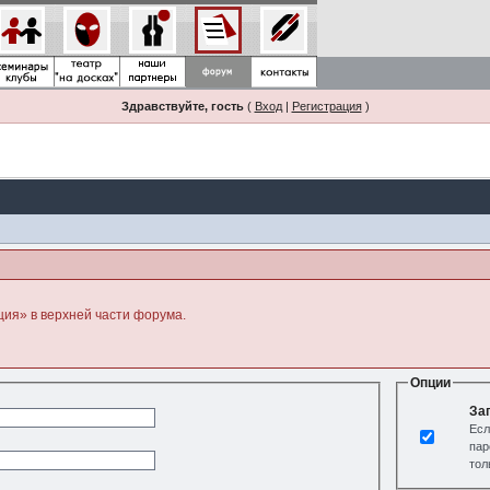
Здравствуйте, гость
(
Вход
|
Регистрация
)
ция» в верхней части форума.
Опции
За
Есл
пар
тол