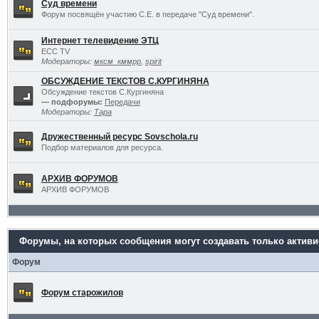
Суд времени
Форум посвящён участию С.Е. в передаче "Суд времени".
Интернет телевидение ЭТЦ
ECC TV
Модераторы:
мксм_кммрр
,
spirit
ОБСУЖДЕНИЕ ТЕКСТОВ С.КУРГИНЯНА
Обсуждение текстов С.Кургиняна
— подфорумы:
Передачи
Модераторы:
Тара
Дружественный ресурс Sovschola.ru
Подбор материалов для ресурса.
АРХИВ ФОРУМОВ
АРХИВ ФОРУМОВ
Форумы, на которых сообщения могут создавать только актив
Форум
Форум старожилов