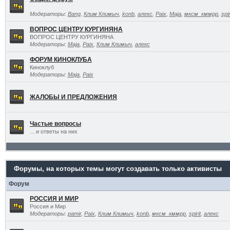
Модераторы:
Bang
,
Клим Климыч
,
konb
,
алекс
,
Paix
,
Maja
,
мксм_кммрр
,
spir
ВОПРОС ЦЕНТРУ КУРГИНЯНА
ВОПРОС ЦЕНТРУ КУРГИНЯНА
Модераторы:
Maja
,
Paix
,
Клим Климыч
,
алекс
ФОРУМ КИНОКЛУБА
Киноклуб
Модераторы:
Maja
,
Paix
ЖАЛОБЫ И ПРЕДЛОЖЕНИЯ
Частые вопросы
... и ответы на них
Форумы, на которых темы могут создавать только активисты
Форум
РОССИЯ И МИР
Россия и Мир
Модераторы:
pamir
,
Paix
,
Клим Климыч
,
konb
,
мксм_кммрр
,
spirit
,
алекс