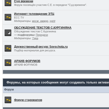
Суд времени
Форум посвящён участию С.Е. в передаче "Суд времени".
Интернет телевидение ЭТЦ
ECC TV
Модераторы:
мксм_кммрр
,
spirit
ОБСУЖДЕНИЕ ТЕКСТОВ С.КУРГИНЯНА
Обсуждение текстов С.Кургиняна
— подфорумы:
Передачи
Модераторы:
Тара
Дружественный ресурс Sovschola.ru
Подбор материалов для ресурса.
АРХИВ ФОРУМОВ
АРХИВ ФОРУМОВ
Форумы, на которых сообщения могут создавать только актив
Форум
Форум старожилов