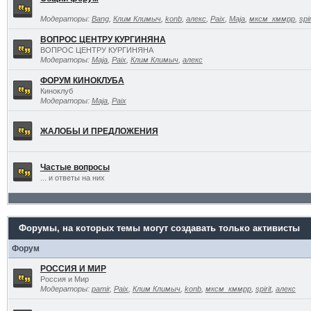
Модераторы:
Bang
,
Клим Климыч
,
konb
,
алекс
,
Paix
,
Maja
,
мксм_кммрр
,
spir
ВОПРОС ЦЕНТРУ КУРГИНЯНА
ВОПРОС ЦЕНТРУ КУРГИНЯНА
Модераторы:
Maja
,
Paix
,
Клим Климыч
,
алекс
ФОРУМ КИНОКЛУБА
Киноклуб
Модераторы:
Maja
,
Paix
ЖАЛОБЫ И ПРЕДЛОЖЕНИЯ
Частые вопросы
... и ответы на них
Форумы, на которых темы могут создавать только активисты
Форум
РОССИЯ И МИР
Россия и Мир
Модераторы:
pamir
,
Paix
,
Клим Климыч
,
konb
,
мксм_кммрр
,
spirit
,
алекс