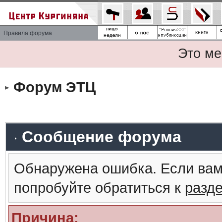
Правила форума
Это ме
Форум ЭТЦ
Сообщение форума
Обнаружена ошибка. Если вам
попробуйте обратиться к
разд
Причина: