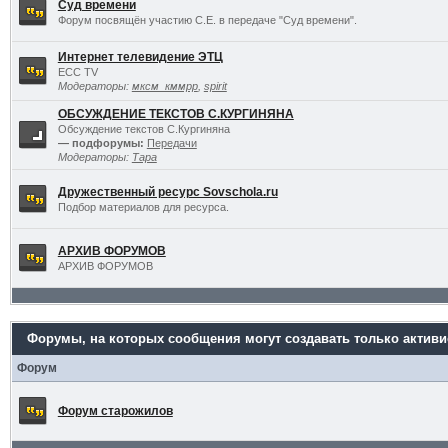
Суд времени
Форум посвящён участию С.Е. в передаче "Суд времени".
Интернет телевидение ЭТЦ
ECC TV
Модераторы:
мксм_кммрр
,
spirit
ОБСУЖДЕНИЕ ТЕКСТОВ С.КУРГИНЯНА
Обсуждение текстов С.Кургиняна
— подфорумы:
Передачи
Модераторы:
Тара
Дружественный ресурс Sovschola.ru
Подбор материалов для ресурса.
АРХИВ ФОРУМОВ
АРХИВ ФОРУМОВ
Форумы, на которых сообщения могут создавать только актив
Форум
Форум старожилов