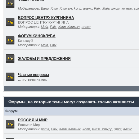
Модераторы:
Bang
,
Клим Климыч
,
konb
,
алекс
,
Paix
,
Maja
,
мксм_кммрр
,
spir
ВОПРОС ЦЕНТРУ КУРГИНЯНА
ВОПРОС ЦЕНТРУ КУРГИНЯНА
Модераторы:
Maja
,
Paix
,
Клим Климыч
,
алекс
ФОРУМ КИНОКЛУБА
Киноклуб
Модераторы:
Maja
,
Paix
ЖАЛОБЫ И ПРЕДЛОЖЕНИЯ
Частые вопросы
... и ответы на них
Форумы, на которых темы могут создавать только активисты
Форум
РОССИЯ И МИР
Россия и Мир
Модераторы:
pamir
,
Paix
,
Клим Климыч
,
konb
,
мксм_кммрр
,
spirit
,
алекс