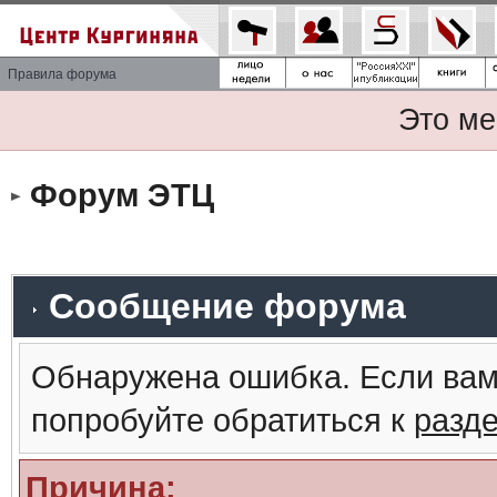
Правила форума
Это ме
Форум ЭТЦ
Сообщение форума
Обнаружена ошибка. Если вам
попробуйте обратиться к
разд
Причина: