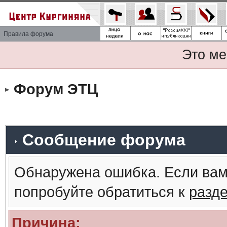
Правила форума
Это ме
Форум ЭТЦ
Сообщение форума
Обнаружена ошибка. Если вам
попробуйте обратиться к
разд
Причина: