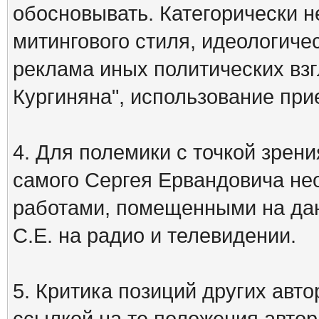
обосновывать. Категорически 
митингового стиля, идеологиче
реклама иных политических взг
Кургиняна", использование пр
4. Для полемики с точкой зрени
самого Сергея Ервандовича не
работами, помещенными на дан
С.Е. на радио и телевидении.
5. Критика позиций других ав
ссылкой на те положения автора