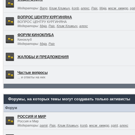
Модераторы:
Bang
,
Клим Климыч
,
konb
,
алекс
,
Paix
,
Maja
,
мксм_кммрр
,
spir
ВОПРОС ЦЕНТРУ КУРГИНЯНА
ВОПРОС ЦЕНТРУ КУРГИНЯНА
Модераторы:
Maja
,
Paix
,
Клим Климыч
,
алекс
ФОРУМ КИНОКЛУБА
Киноклуб
Модераторы:
Maja
,
Paix
ЖАЛОБЫ И ПРЕДЛОЖЕНИЯ
Частые вопросы
... и ответы на них
Форумы, на которых темы могут создавать только активисты
Форум
РОССИЯ И МИР
Россия и Мир
Модераторы:
pamir
,
Paix
,
Клим Климыч
,
konb
,
мксм_кммрр
,
spirit
,
алекс