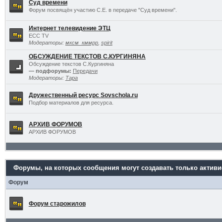
Суд времени
Форум посвящён участию С.Е. в передаче "Суд времени".
Интернет телевидение ЭТЦ
ECC TV
Модераторы:
мксм_кммрр
,
spirit
ОБСУЖДЕНИЕ ТЕКСТОВ С.КУРГИНЯНА
Обсуждение текстов С.Кургиняна
— подфорумы:
Передачи
Модераторы:
Тара
Дружественный ресурс Sovschola.ru
Подбор материалов для ресурса.
АРХИВ ФОРУМОВ
АРХИВ ФОРУМОВ
Форумы, на которых сообщения могут создавать только актив
Форум
Форум старожилов