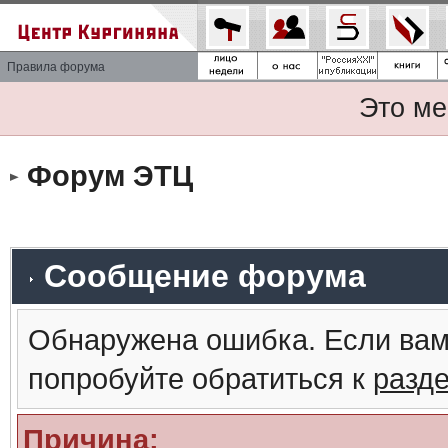
Правила форума
Это ме
Форум ЭТЦ
Сообщение форума
Обнаружена ошибка. Если вам
попробуйте обратиться к
разд
Причина: