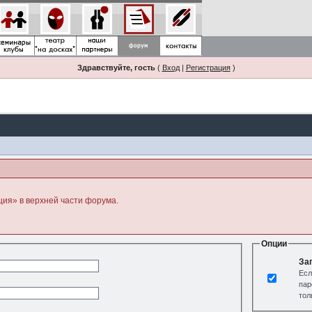
Здравствуйте, гость
(
Вход
|
Регистрация
)
ция» в верхней части форума.
Опции
За
Есл
пар
тол