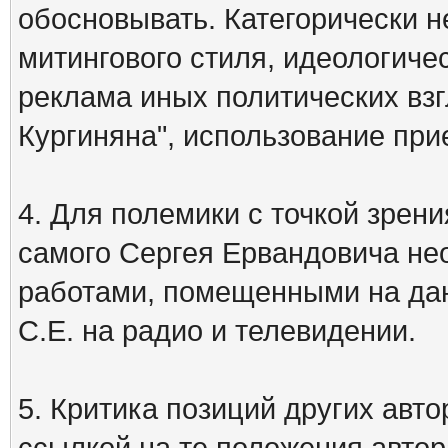
обосновывать. Категорически 
митингового стиля, идеологиче
реклама иных политических взг
Кургиняна", использование пр
4. Для полемики с точкой зрени
самого Сергея Ервандовича не
работами, помещенными на дан
С.Е. на радио и телевидении.
5. Критика позиций других ав
ссылкой на те положения автора