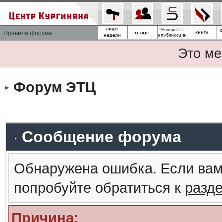
Правила форума
Это ме
Форум ЭТЦ
Сообщение форума
Обнаружена ошибка. Если вам
попробуйте обратиться к
разд
Причина: