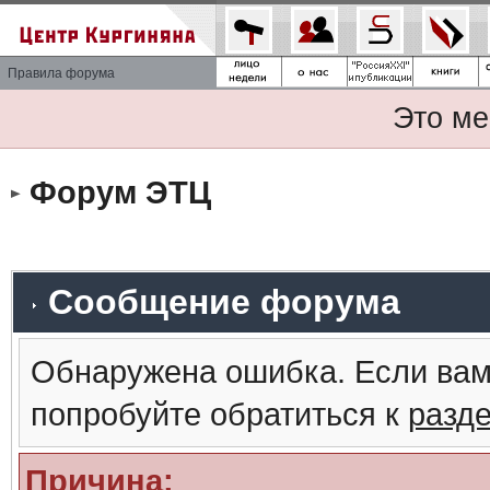
Правила форума
Это ме
Форум ЭТЦ
Сообщение форума
Обнаружена ошибка. Если вам
попробуйте обратиться к
разд
Причина: