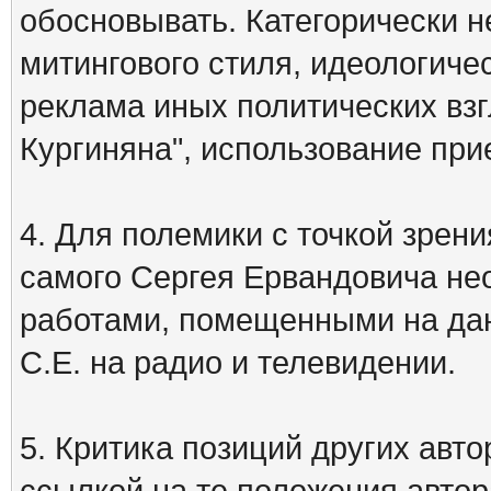
обосновывать. Категорически 
митингового стиля, идеологиче
реклама иных политических взг
Кургиняна", использование пр
4. Для полемики с точкой зрени
самого Сергея Ервандовича не
работами, помещенными на дан
С.Е. на радио и телевидении.
5. Критика позиций других ав
ссылкой на те положения автора