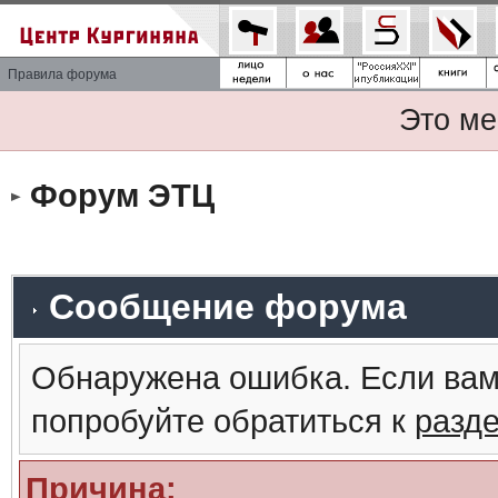
Правила форума
Это ме
Форум ЭТЦ
Сообщение форума
Обнаружена ошибка. Если вам
попробуйте обратиться к
разд
Причина: