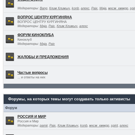
Модераторы:
Bang
,
Клим Климыч
,
konb
,
алекс
,
Paix
,
Maja
,
мксм_кммрр
,
spir
ВОПРОС ЦЕНТРУ КУРГИНЯНА
ВОПРОС ЦЕНТРУ КУРГИНЯНА
Модераторы:
Maja
,
Paix
,
Клим Климыч
,
алекс
ФОРУМ КИНОКЛУБА
Киноклуб
Модераторы:
Maja
,
Paix
ЖАЛОБЫ И ПРЕДЛОЖЕНИЯ
Частые вопросы
... и ответы на них
Форумы, на которых темы могут создавать только активисты
Форум
РОССИЯ И МИР
Россия и Мир
Модераторы:
pamir
,
Paix
,
Клим Климыч
,
konb
,
мксм_кммрр
,
spirit
,
алекс