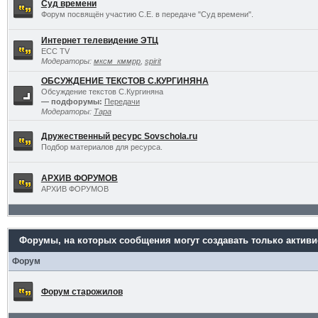
Суд времени
Форум посвящён участию С.Е. в передаче "Суд времени".
Интернет телевидение ЭТЦ
ECC TV
Модераторы:
мксм_кммрр
,
spirit
ОБСУЖДЕНИЕ ТЕКСТОВ С.КУРГИНЯНА
Обсуждение текстов С.Кургиняна
— подфорумы:
Передачи
Модераторы:
Тара
Дружественный ресурс Sovschola.ru
Подбор материалов для ресурса.
АРХИВ ФОРУМОВ
АРХИВ ФОРУМОВ
Форумы, на которых сообщения могут создавать только актив
Форум
Форум старожилов