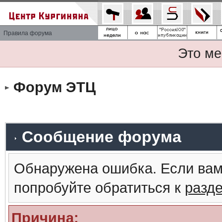
Правила форума
Это ме
Форум ЭТЦ
Сообщение форума
Обнаружена ошибка. Если вам
попробуйте обратиться к
разд
Причина: