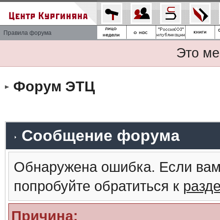
Правила форума
Это ме
Форум ЭТЦ
Сообщение форума
Обнаружена ошибка. Если вам
попробуйте обратиться к
разд
Причина: