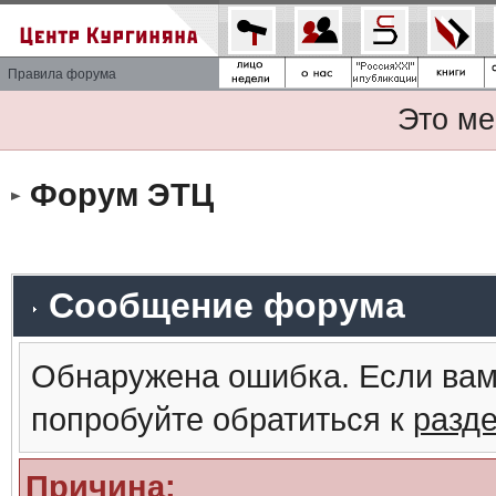
Правила форума
Это ме
Форум ЭТЦ
Сообщение форума
Обнаружена ошибка. Если вам
попробуйте обратиться к
разд
Причина: