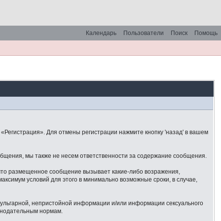
Календарь
Пользователи
Поиск
Помощь
«Регистрация». Для отмены регистрации нажмите кнопку 'назад' в вашем
общения, мы также не несем ответственности за содержание сообщения.
 что размещенное сообщение вызывает какие-либо возражения,
аксимум условий для этого в минимально возможные сроки, в случае,
 вульгарной, непристойной информации и/или информации сексуального
онодательным нормам.