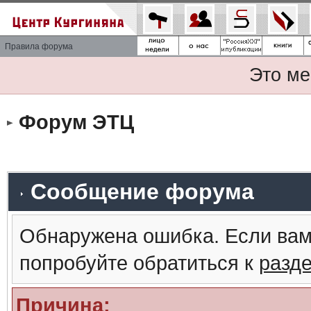
Правила форума
Это ме
Форум ЭТЦ
Сообщение форума
Обнаружена ошибка. Если вам
попробуйте обратиться к
разд
Причина: