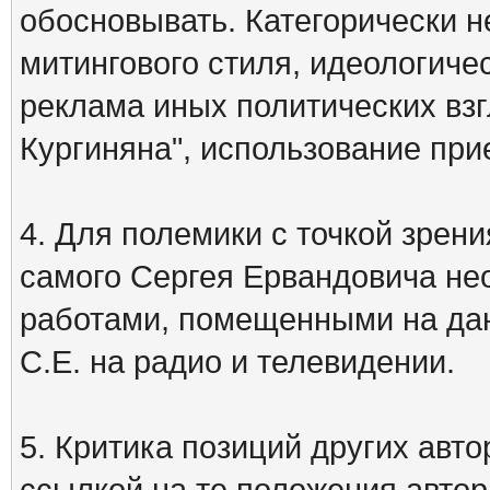
обосновывать. Категорически 
митингового стиля, идеологиче
реклама иных политических взг
Кургиняна", использование пр
4. Для полемики с точкой зрени
самого Сергея Ервандовича не
работами, помещенными на дан
С.Е. на радио и телевидении.
5. Критика позиций других ав
ссылкой на те положения автора