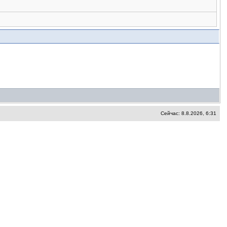
Сейчас: 8.8.2026, 6:31