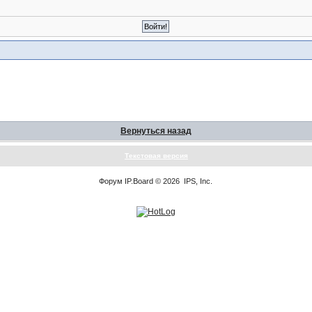
Вернуться назад
Текстовая версия
Форум
IP.Board
© 2026
IPS, Inc
.