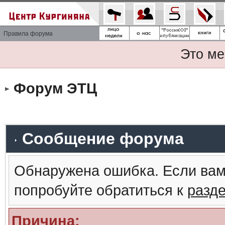
Правила форума
Это ме
Форум ЭТЦ
Сообщение форума
Обнаружена ошибка. Если вам
попробуйте обратиться к
разд
Причина: