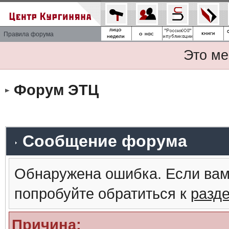
Правила форума
Это ме
Форум ЭТЦ
Сообщение форума
Обнаружена ошибка. Если вам
попробуйте обратиться к
разд
Причина: