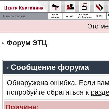
Правила форума
Это ме
Форум ЭТЦ
Сообщение форума
Обнаружена ошибка. Если вам
попробуйте обратиться к
разд
Причина: