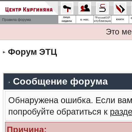
Правила форума
Это ме
Форум ЭТЦ
Сообщение форума
Обнаружена ошибка. Если вам
попробуйте обратиться к
разд
Причина: