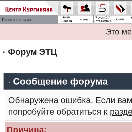
Правила форума
Это ме
Форум ЭТЦ
Сообщение форума
Обнаружена ошибка. Если вам
попробуйте обратиться к
разд
Причина: