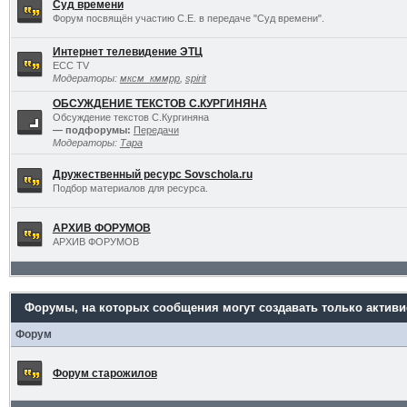
Суд времени
Форум посвящён участию С.Е. в передаче "Суд времени".
Интернет телевидение ЭТЦ
ECC TV
Модераторы:
мксм_кммрр
,
spirit
ОБСУЖДЕНИЕ ТЕКСТОВ С.КУРГИНЯНА
Обсуждение текстов С.Кургиняна
— подфорумы:
Передачи
Модераторы:
Тара
Дружественный ресурс Sovschola.ru
Подбор материалов для ресурса.
АРХИВ ФОРУМОВ
АРХИВ ФОРУМОВ
Форумы, на которых сообщения могут создавать только актив
Форум
Форум старожилов