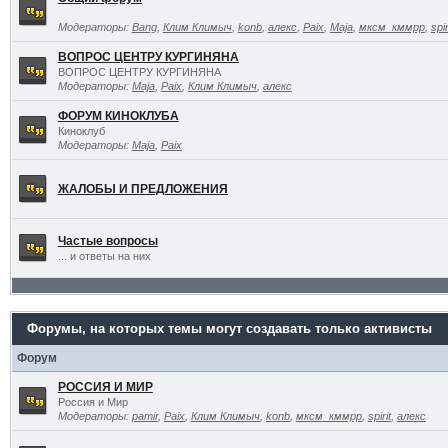
Модераторы:
Bang
,
Клим Климыч
,
konb
,
алекс
,
Paix
,
Maja
,
мксм_кммрр
,
spir
ВОПРОС ЦЕНТРУ КУРГИНЯНА
ВОПРОС ЦЕНТРУ КУРГИНЯНА
Модераторы:
Maja
,
Paix
,
Клим Климыч
,
алекс
ФОРУМ КИНОКЛУБА
Киноклуб
Модераторы:
Maja
,
Paix
ЖАЛОБЫ И ПРЕДЛОЖЕНИЯ
Частые вопросы
... и ответы на них
Форумы, на которых темы могут создавать только активисты
Форум
РОССИЯ И МИР
Россия и Мир
Модераторы:
pamir
,
Paix
,
Клим Климыч
,
konb
,
мксм_кммрр
,
spirit
,
алекс