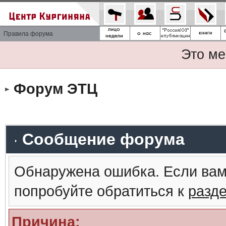
Правила форума
Это ме
Форум ЭТЦ
Сообщение форума
Обнаружена ошибка. Если вам
попробуйте обратиться к
разд
Причина: