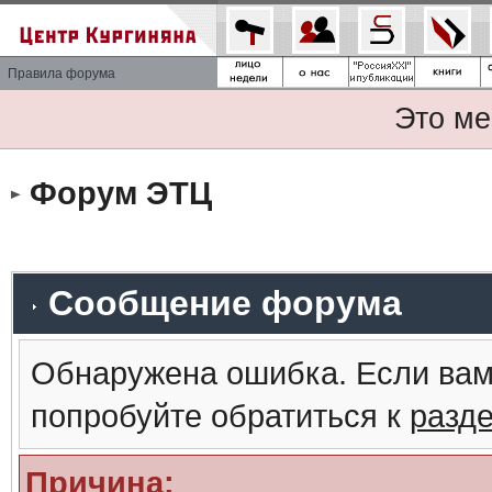
Правила форума
Это ме
Форум ЭТЦ
Сообщение форума
Обнаружена ошибка. Если вам
попробуйте обратиться к
разд
Причина: