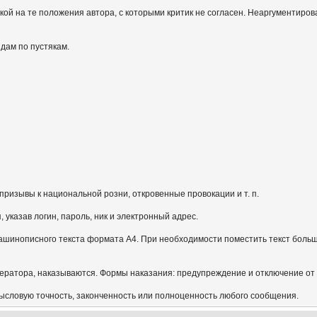
кой на те положения автора, с которыми критик не согласен. Неаргументиров
идам по пустякам.
призывы к национальной розни, откровенные провокации и т. п.
указав логин, пароль, ник и электронный адрес.
ашинописного текста формата А4. При необходимости поместить текст больш
ератора, наказываются. Формы наказания: предупреждение и отключение от
мысловую точность, законченность или полноценность любого сообщения.