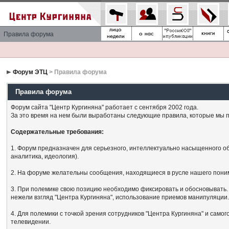
Правила форума
Форум ЭТЦ
> Правила форума
Правила форума
Форум сайта "Центр Кургиняна" работает с сентября 2002 года.
За это время на нем были выработаны следующие правила, которые мы п
Содержательные требования:
1. Форум предназначен для серьезного, интеллектуально насыщенного об
аналитика, идеология).
2. На форуме желательны сообщения, находящиеся в русле нашего поним
3. При полемике свою позицию необходимо фиксировать и обосновывать. 
нежели взгляд "Центра Кургиняна", использование приемов манипуляции
4. Для полемики с точкой зрения сотрудников "Центра Кургиняна" и сам
телевидении.