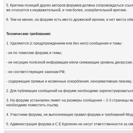
5. Критика позиций других авторов форумов должна сопровождаться ссыл
же относится к неуважительной, и тем более, оскорбительной критике.
6. Тем не менее, на форуме есть место дружеской иронии, и нет места об
Технические требования:
1. Удаляются (с предупреждением или без него) сообщения и темы:
- не по тематике форума и темы;
- не несущие полезной информации и/или снижающие уровень дискуссии;
- не соответствующие законам РФ;
- содержащие прямые и косвенные оскорбления, ненормативную лексику, 
2. Для публикации сообщений на форуме необходимо зарегистрироваться, 
3. На форуме установлен лимит на размеры сообщения – 2-3 страницы м
необходимо поместить ссылку.
4. Участники форума, не выполняющие правил форума и требований Мод
5. Администрация форума и С.Е.Кургинян не несут ответственности за с