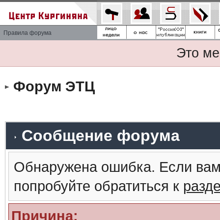
Правила форума
Это ме
Форум ЭТЦ
Сообщение форума
Обнаружена ошибка. Если вам
попробуйте обратиться к
разд
Причина: