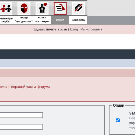
Здравствуйте, гость
(
Вход
|
Регистрация
)
ция» в верхней части форума.
Опции
За
Есл
пар
тол