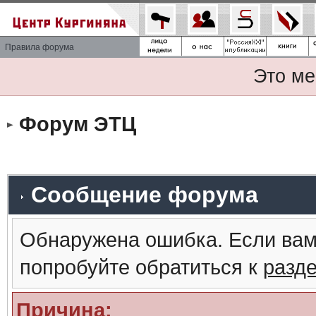
Правила форума
Это ме
Форум ЭТЦ
Сообщение форума
Обнаружена ошибка. Если вам
попробуйте обратиться к
разд
Причина: