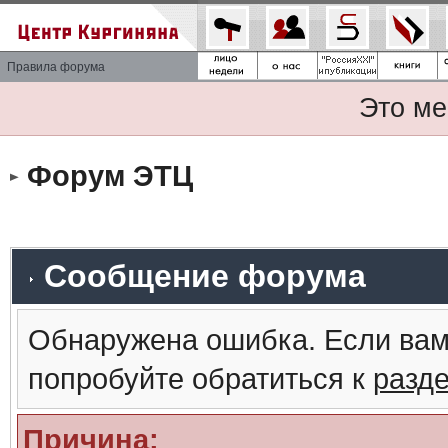
Правила форума
Это ме
Форум ЭТЦ
Сообщение форума
Обнаружена ошибка. Если вам
попробуйте обратиться к
разд
Причина: