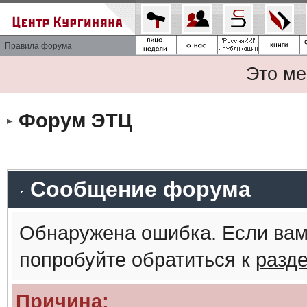
Правила форума
Это ме
Форум ЭТЦ
Сообщение форума
Обнаружена ошибка. Если вам
попробуйте обратиться к
разд
Причина: